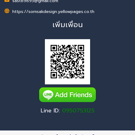
sast89895@gmail.com
https://somsakdesign.yellowpages.co.th
เพิ่มเพื่อน
Line ID:
0950753125